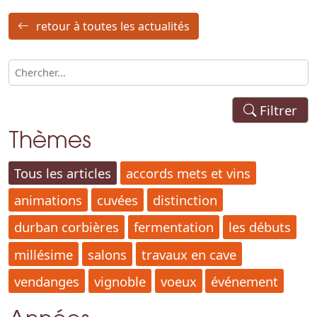
retour à toutes les actualités
Filtrer
Thèmes
Tous les articles
accords mets et vins
animations
cuvées
distinction
durban corbières
fermentation
les débuts
millésime
salons
travaux en cave
vendanges
vignoble
voeux
événement