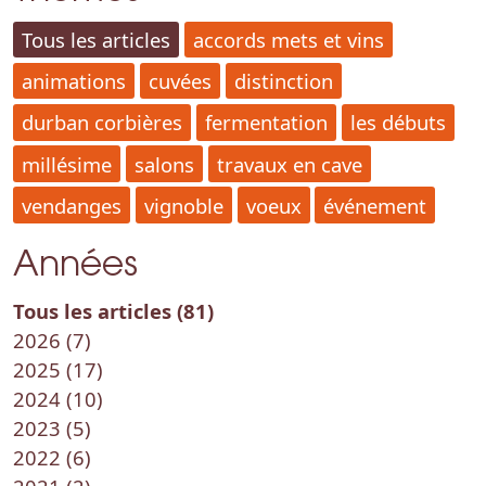
Tous les articles
accords mets et vins
animations
cuvées
distinction
durban corbières
fermentation
les débuts
millésime
salons
travaux en cave
vendanges
vignoble
voeux
événement
Années
Tous les articles (81)
2026 (7)
2025 (17)
2024 (10)
2023 (5)
2022 (6)