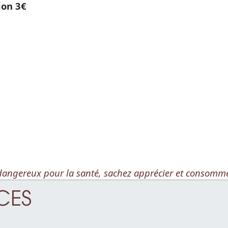
ion 3€
t dangereux pour la santé, sachez apprécier et consomm
ICES