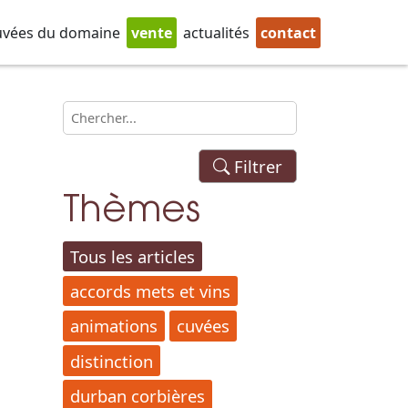
uvées du domaine
vente
actualités
contact
Filtrer
Thèmes
Tous les articles
accords mets et vins
animations
cuvées
distinction
durban corbières