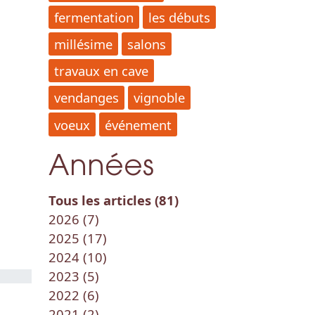
fermentation
les débuts
millésime
salons
travaux en cave
vendanges
vignoble
voeux
événement
Années
Tous les articles (81)
2026 (7)
2025 (17)
2024 (10)
2023 (5)
2022 (6)
2021 (2)