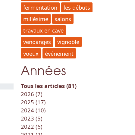
fermentation
les débuts
millésime
salons
travaux en cave
vendanges
vignoble
voeux
événement
Années
Tous les articles (81)
2026 (7)
2025 (17)
2024 (10)
2023 (5)
2022 (6)
2021 (2)