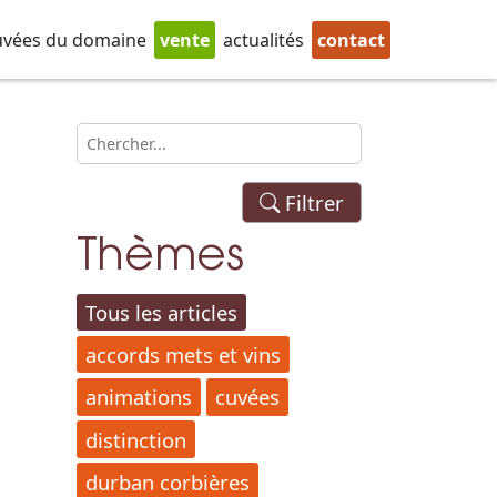
uvées du domaine
vente
actualités
contact
Filtrer
Thèmes
Tous les articles
accords mets et vins
animations
cuvées
distinction
durban corbières