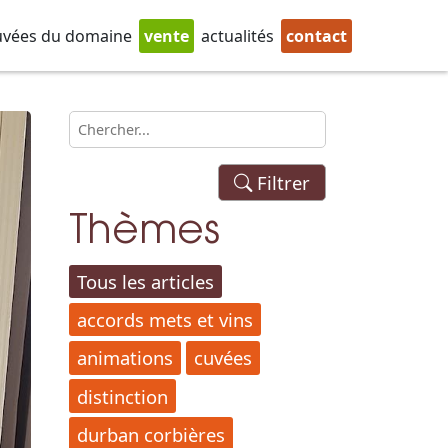
uvées du domaine
vente
actualités
contact
Filtrer
Thèmes
Tous les articles
accords mets et vins
animations
cuvées
distinction
durban corbières