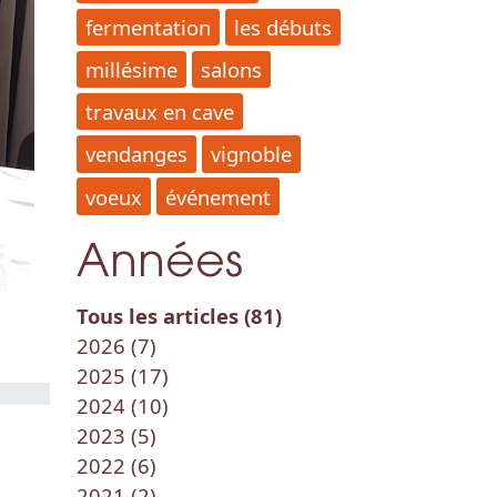
fermentation
les débuts
millésime
salons
travaux en cave
vendanges
vignoble
voeux
événement
Années
Tous les articles (81)
2026 (7)
2025 (17)
2024 (10)
2023 (5)
2022 (6)
2021 (2)